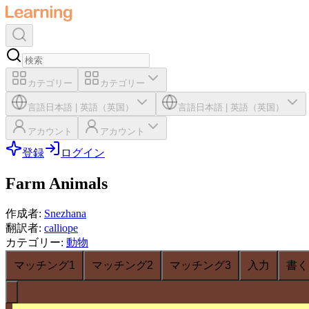
カテゴリー
カテゴリー
言語
日本語
|
英語（英国）
言語
日本語
|
英語（英国）
アカウント
アカウント
登録
ログイン
Farm Animals
作成者
:
Snezhana
翻訳者
:
calliope
カテゴリー
:
動物
マッチング1
マッチング2
マッチング3
入力
書く