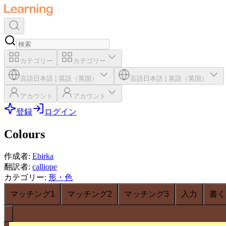
カテゴリー
カテゴリー
言語
日本語
|
英語（英国）
言語
日本語
|
英語（英国）
アカウント
アカウント
登録
ログイン
Colours
作成者
:
Ebirka
翻訳者
:
calliope
カテゴリー
:
形・色
マッチング1
マッチング2
マッチング3
入力
書く