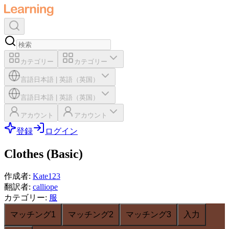
カテゴリー
カテゴリー
言語
日本語
|
英語（英国）
言語
日本語
|
英語（英国）
アカウント
アカウント
登録
ログイン
Clothes (Basic)
作成者
:
Kate123
翻訳者
:
calliope
カテゴリー
:
服
マッチング1
マッチング2
マッチング3
入力