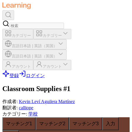
カテゴリー
カテゴリー
言語
日本語
|
英語（英国）
言語
日本語
|
英語（英国）
アカウント
アカウント
登録
ログイン
Classroom Supplies #1
作成者
:
Kevin Leví Aguilera Martínez
翻訳者
:
calliope
カテゴリー
:
学校
マッチング1
マッチング2
マッチング3
入力