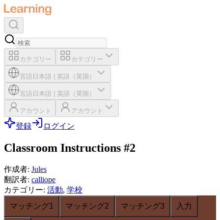
カテゴリー
カテゴリー
言語
日本語
|
英語（英国）
言語
日本語
|
英語（英国）
アカウント
アカウント
登録
ログイン
Classroom Instructions #2
作成者
:
Jules
翻訳者
:
calliope
カテゴリー
:
活動
,
学校
マッチング1
マッチング2
マッチング3
入力