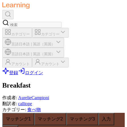
カテゴリー
カテゴリー
言語
日本語
|
英語（英国）
言語
日本語
|
英語（英国）
アカウント
アカウント
登録
ログイン
Breakfast
作成者
:
AurelieCampioni
翻訳者
:
calliope
カテゴリー
:
食べ物
マッチング1
マッチング2
マッチング3
入力