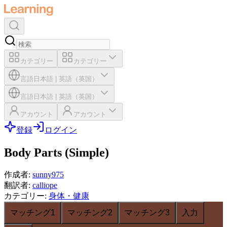
カテゴリー
カテゴリー
言語
日本語
|
英語（英国）
言語
日本語
|
英語（英国）
アカウント
アカウント
登録
ログイン
Body Parts (Simple)
作成者
:
sunny975
翻訳者
:
calliope
カテゴリー
:
身体・健康
マッチング1
マッチング2
マッチング3
入力