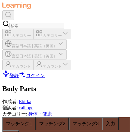
カテゴリー
カテゴリー
言語
日本語
|
英語（英国）
言語
日本語
|
英語（英国）
アカウント
アカウント
登録
ログイン
Body Parts
作成者
:
Ebirka
翻訳者
:
calliope
カテゴリー
:
身体・健康
マッチング1
マッチング2
マッチング3
入力