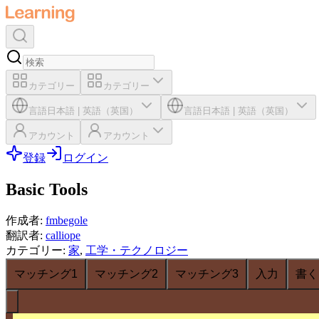
カテゴリー
カテゴリー
言語
日本語
|
英語（英国）
言語
日本語
|
英語（英国）
アカウント
アカウント
登録
ログイン
Basic Tools
作成者
:
fmbegole
翻訳者
:
calliope
カテゴリー
:
家
,
工学・テクノロジー
マッチング1
マッチング2
マッチング3
入力
書く