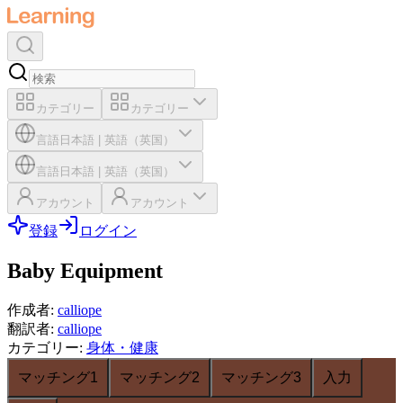
カテゴリー
カテゴリー
言語
日本語
|
英語（英国）
言語
日本語
|
英語（英国）
アカウント
アカウント
登録
ログイン
Baby Equipment
作成者
:
calliope
翻訳者
:
calliope
カテゴリー
:
身体・健康
マッチング1
マッチング2
マッチング3
入力