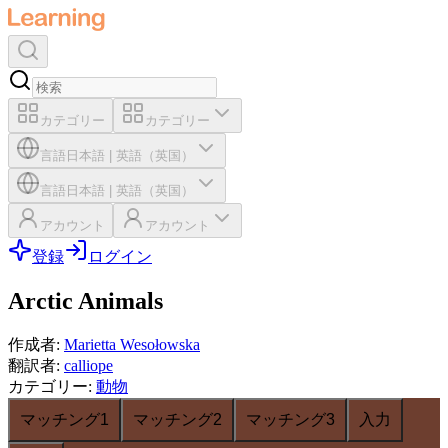
カテゴリー
カテゴリー
言語
日本語
|
英語（英国）
言語
日本語
|
英語（英国）
アカウント
アカウント
登録
ログイン
Arctic Animals
作成者
:
Marietta Wesołowska
翻訳者
:
calliope
カテゴリー
:
動物
マッチング1
マッチング2
マッチング3
入力