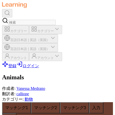
カテゴリー
カテゴリー
言語
日本語
|
英語（英国）
言語
日本語
|
英語（英国）
アカウント
アカウント
登録
ログイン
Animals
作成者
:
Vanessa Medrano
翻訳者
:
calliope
カテゴリー
:
動物
マッチング1
マッチング2
マッチング3
入力