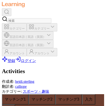
カテゴリー
カテゴリー
言語
日本語
|
英語（英国）
言語
日本語
|
英語（英国）
アカウント
アカウント
登録
ログイン
Activities
作成者
:
heidi.sterling
翻訳者
:
calliope
カテゴリー
:
スポーツ・趣味
マッチング1
マッチング2
マッチング3
入力