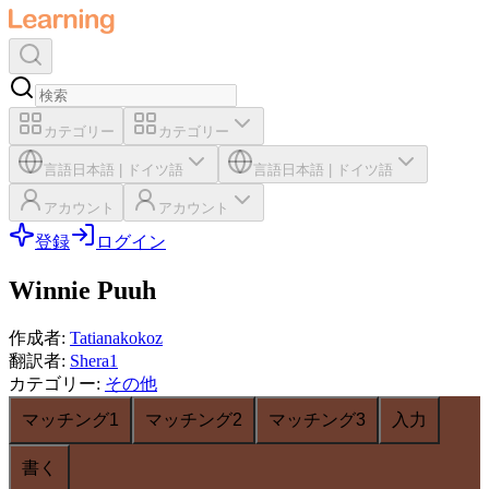
カテゴリー
カテゴリー
言語
日本語
|
ドイツ語
言語
日本語
|
ドイツ語
アカウント
アカウント
登録
ログイン
Winnie Puuh
作成者
:
Tatianakokoz
翻訳者
:
Shera1
カテゴリー
:
その他
マッチング1
マッチング2
マッチング3
入力
書く