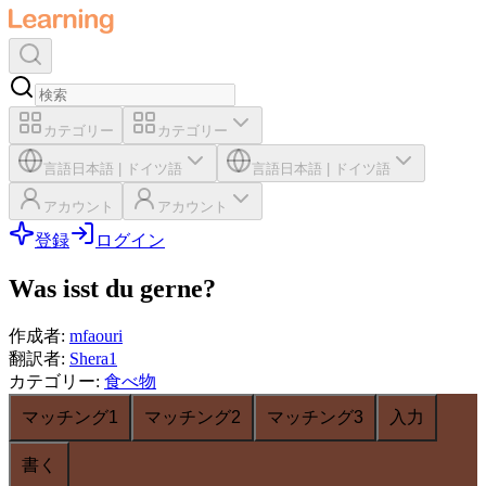
カテゴリー
カテゴリー
言語
日本語
|
ドイツ語
言語
日本語
|
ドイツ語
アカウント
アカウント
登録
ログイン
Was isst du gerne?
作成者
:
mfaouri
翻訳者
:
Shera1
カテゴリー
:
食べ物
マッチング1
マッチング2
マッチング3
入力
書く