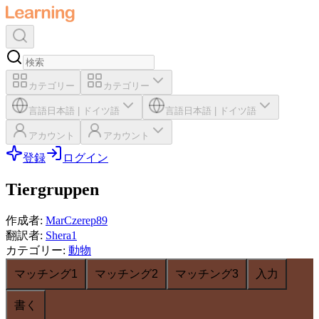
カテゴリー
カテゴリー
言語
日本語
|
ドイツ語
言語
日本語
|
ドイツ語
アカウント
アカウント
登録
ログイン
Tiergruppen
作成者
:
MarCzerep89
翻訳者
:
Shera1
カテゴリー
:
動物
マッチング1
マッチング2
マッチング3
入力
書く