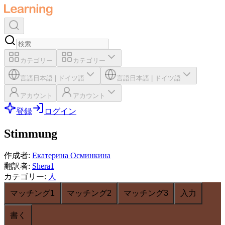
カテゴリー
カテゴリー
言語
日本語
|
ドイツ語
言語
日本語
|
ドイツ語
アカウント
アカウント
登録
ログイン
Stimmung
作成者
:
Екатерина Осминкина
翻訳者
:
Shera1
カテゴリー
:
人
マッチング1
マッチング2
マッチング3
入力
書く