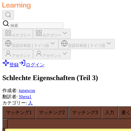
カテゴリー
カテゴリー
言語
日本語
|
ドイツ語
言語
日本語
|
ドイツ語
アカウント
アカウント
登録
ログイン
Schlechte Eigenschaften (Teil 3)
作成者
:
jungwon
翻訳者
:
Shera1
カテゴリー
:
人
マッチング1
マッチング2
マッチング3
入力
書く