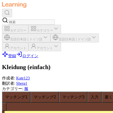
カテゴリー
カテゴリー
言語
日本語
|
ドイツ語
言語
日本語
|
ドイツ語
アカウント
アカウント
登録
ログイン
Kleidung (einfach)
作成者
:
Kate123
翻訳者
:
Shera1
カテゴリー
:
服
マッチング1
マッチング2
マッチング3
入力
書く