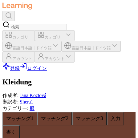
カテゴリー
カテゴリー
言語
日本語
|
ドイツ語
言語
日本語
|
ドイツ語
アカウント
アカウント
登録
ログイン
Kleidung
作成者
:
Jana Kozlová
翻訳者
:
Shera1
カテゴリー
:
服
マッチング1
マッチング2
マッチング3
入力
書く