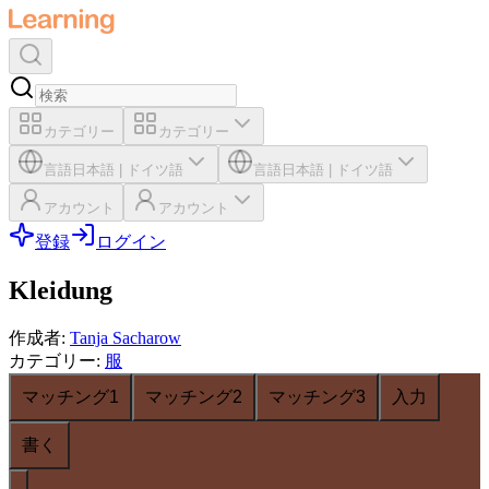
カテゴリー
カテゴリー
言語
日本語
|
ドイツ語
言語
日本語
|
ドイツ語
アカウント
アカウント
登録
ログイン
Kleidung
作成者
:
Tanja Sacharow
カテゴリー
:
服
マッチング1
マッチング2
マッチング3
入力
書く