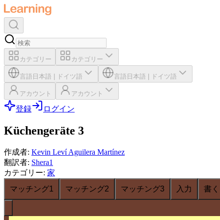
カテゴリー
カテゴリー
言語
日本語
|
ドイツ語
言語
日本語
|
ドイツ語
アカウント
アカウント
登録
ログイン
Küchengeräte 3
作成者
:
Kevin Leví Aguilera Martínez
翻訳者
:
Shera1
カテゴリー
:
家
マッチング1
マッチング2
マッチング3
入力
書く