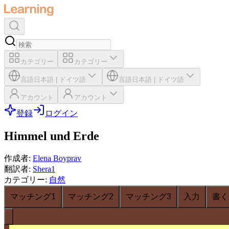
カテゴリー
カテゴリー
言語
日本語
|
ドイツ語
言語
日本語
|
ドイツ語
アカウント
アカウント
登録
ログイン
Himmel und Erde
作成者
:
Elena Boyprav
翻訳者
:
Shera1
カテゴリー
:
自然
マッチング1
マッチング2
マッチング3
入力
書く