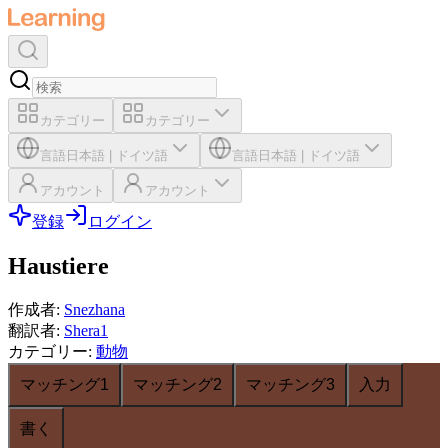
カテゴリー
カテゴリー
言語
日本語
|
ドイツ語
言語
日本語
|
ドイツ語
アカウント
アカウント
登録
ログイン
Haustiere
作成者
:
Snezhana
翻訳者
:
Shera1
カテゴリー
:
動物
マッチング1
マッチング2
マッチング3
入力
書く