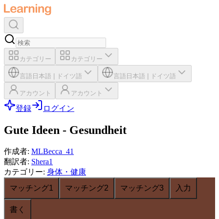
カテゴリー
カテゴリー
言語
日本語
|
ドイツ語
言語
日本語
|
ドイツ語
アカウント
アカウント
登録
ログイン
Gute Ideen - Gesundheit
作成者
:
MLBecca_41
翻訳者
:
Shera1
カテゴリー
:
身体・健康
マッチング1
マッチング2
マッチング3
入力
書く