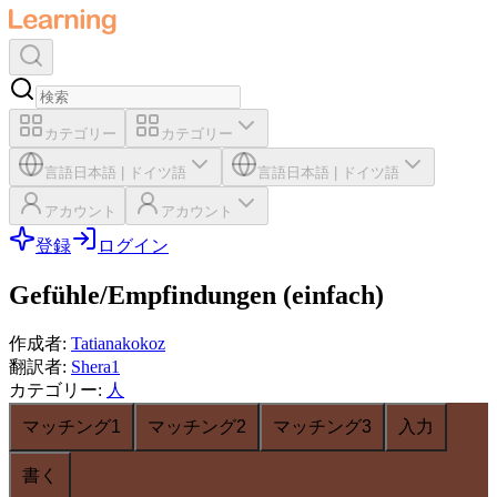
カテゴリー
カテゴリー
言語
日本語
|
ドイツ語
言語
日本語
|
ドイツ語
アカウント
アカウント
登録
ログイン
Gefühle/Empfindungen (einfach)
作成者
:
Tatianakokoz
翻訳者
:
Shera1
カテゴリー
:
人
マッチング1
マッチング2
マッチング3
入力
書く