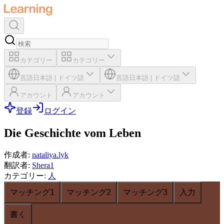
カテゴリー
カテゴリー
言語
日本語
|
ドイツ語
言語
日本語
|
ドイツ語
アカウント
アカウント
登録
ログイン
Die Geschichte vom Leben
作成者
:
nataliya.lyk
翻訳者
:
Shera1
カテゴリー
:
人
マッチング1
マッチング2
マッチング3
入力
書く