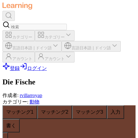
カテゴリー
カテゴリー
言語
日本語
|
ドイツ語
言語
日本語
|
ドイツ語
アカウント
アカウント
登録
ログイン
Die Fische
作成者
:
rvillarroyap
カテゴリー
:
動物
マッチング1
マッチング2
マッチング3
入力
書く