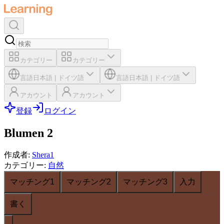
カテゴリー
カテゴリー
言語
日本語
|
ドイツ語
言語
日本語
|
ドイツ語
アカウント
アカウント
登録
ログイン
Blumen 2
作成者
:
Shera1
カテゴリー
:
自然
マッチング1
マッチング2
マッチング3
入力
書く