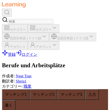
カテゴリー
カテゴリー
言語
日本語
|
ドイツ語
言語
日本語
|
ドイツ語
アカウント
アカウント
登録
ログイン
Berufe und Arbeitsplätze
作成者
:
Ngat Tran
翻訳者
:
Shera1
カテゴリー
:
職業
マッチング1
マッチング2
マッチング3
入力
書く