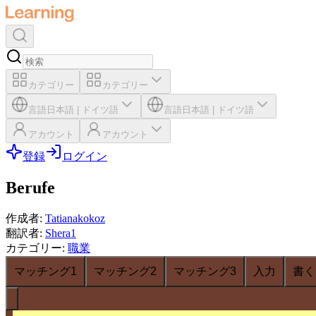
カテゴリー
カテゴリー
言語
日本語
|
ドイツ語
言語
日本語
|
ドイツ語
アカウント
アカウント
登録
ログイン
Berufe
作成者
:
Tatianakokoz
翻訳者
:
Shera1
カテゴリー
:
職業
マッチング1
マッチング2
マッチング3
入力
書く