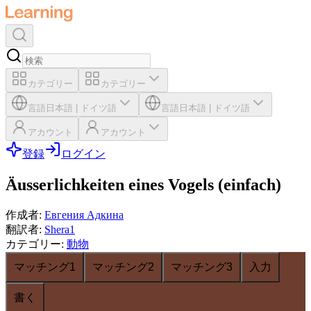
カテゴリー
カテゴリー
言語
日本語
|
ドイツ語
言語
日本語
|
ドイツ語
アカウント
アカウント
登録
ログイン
Äusserlichkeiten eines Vogels (einfach)
作成者
:
Евгения Адкина
翻訳者
:
Shera1
カテゴリー
:
動物
マッチング1
マッチング2
マッチング3
入力
書く