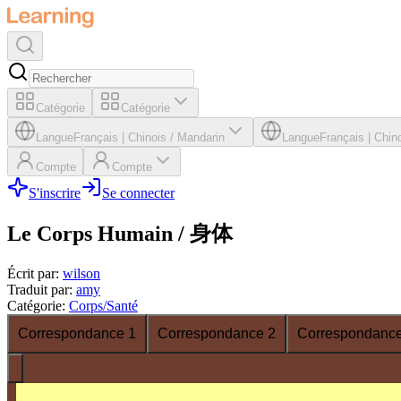
Catégorie
Catégorie
Langue
Français
|
Chinois / Mandarin
Langue
Français
|
Chino
Compte
Compte
S'inscrire
Se connecter
Le Corps Humain / 身体
Écrit par
:
wilson
Traduit par
:
amy
Catégorie
:
Corps/Santé
Correspondance 1
Correspondance 2
Correspondance