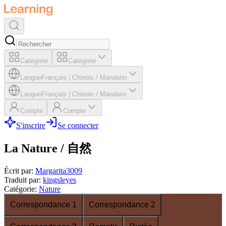
Catégorie
Catégorie
Langue
Français
|
Chinois / Mandarin
Langue
Français
|
Chinois / Mandarin
Compte
Compte
S'inscrire
Se connecter
La Nature / 自然
Écrit par
:
Margarita3009
Traduit par
:
kingsleyes
Catégorie
:
Nature
Correspondance 1
Correspondance 2