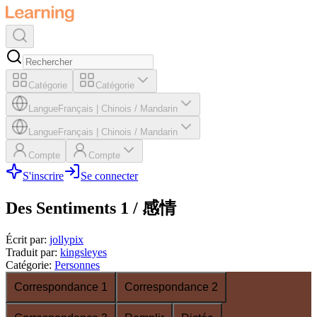
Catégorie
Catégorie
Langue
Français
|
Chinois / Mandarin
Langue
Français
|
Chinois / Mandarin
Compte
Compte
S'inscrire
Se connecter
Des Sentiments 1 / 感情
Écrit par
:
jollypix
Traduit par
:
kingsleyes
Catégorie
:
Personnes
Correspondance 1
Correspondance 2