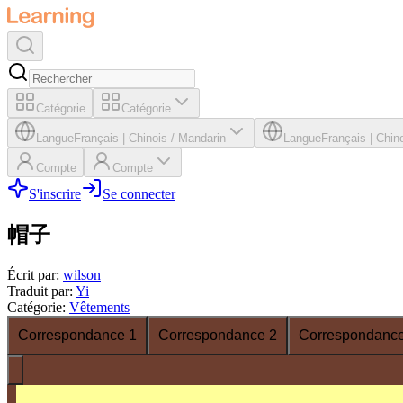
Catégorie
Catégorie
Langue
Français
|
Chinois / Mandarin
Langue
Français
|
Chino
Compte
Compte
S'inscrire
Se connecter
帽子
Écrit par
:
wilson
Traduit par
:
Yi
Catégorie
:
Vêtements
Correspondance 1
Correspondance 2
Correspondance