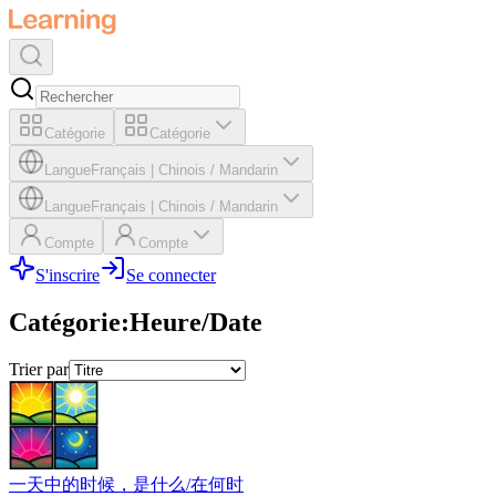
Catégorie
Catégorie
Langue
Français
|
Chinois / Mandarin
Langue
Français
|
Chinois / Mandarin
Compte
Compte
S'inscrire
Se connecter
Catégorie
:
Heure/Date
Trier par
一天中的时候，是什么/在何时