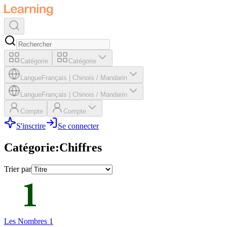
Catégorie
Catégorie
Langue
Français
|
Chinois / Mandarin
Langue
Français
|
Chinois / Mandarin
Compte
Compte
S'inscrire
Se connecter
Catégorie
:
Chiffres
Trier par
Les Nombres 1