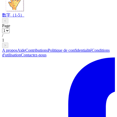
数字（1-5）
<
Page
/
1
>
A propos
Aide
Contributions
Politique de confidentialité
Conditions
d'utilisation
Contactez-nous