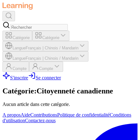
Catégorie
Catégorie
Langue
Français
|
Chinois / Mandarin
Langue
Français
|
Chinois / Mandarin
Compte
Compte
S'inscrire
Se connecter
Catégorie
:
Citoyenneté canadienne
Aucun article dans cette catégorie.
A propos
Aide
Contributions
Politique de confidentialité
Conditions
d'utilisation
Contactez-nous