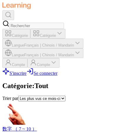
Catégorie
Catégorie
Langue
Français
|
Chinois / Mandarin
Langue
Français
|
Chinois / Mandarin
Compte
Compte
S'inscrire
Se connecter
Catégorie
:
Tout
Trier par
数字 （ 7 ~ 10 ）