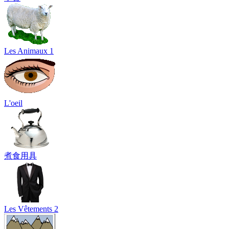
Les Animaux 1
L'oeil
煮食用具
Les Vêtements 2