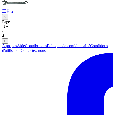
工具 2
<
Page
/
4
>
A propos
Aide
Contributions
Politique de confidentialité
Conditions
d'utilisation
Contactez-nous