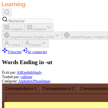
Catégorie
Catégorie
Langue
Français
|
Anglais (USA)
Langue
Français
|
Anglais 
Compte
Compte
S'inscrire
Se connecter
Words Ending in -ut
Écrit par
:
AllEnglishStudy
Traduit par
:
calliope
Catégorie
:
Alphabet/Phonétique
Correspondance 1
Correspondance 2
Correspondance