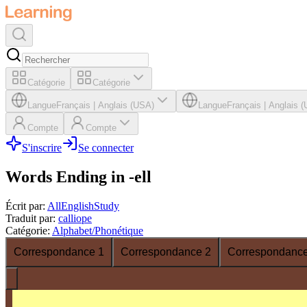
Catégorie
Catégorie
Langue
Français
|
Anglais (USA)
Langue
Français
|
Anglais 
Compte
Compte
S'inscrire
Se connecter
Words Ending in -ell
Écrit par
:
AllEnglishStudy
Traduit par
:
calliope
Catégorie
:
Alphabet/Phonétique
Correspondance 1
Correspondance 2
Correspondance