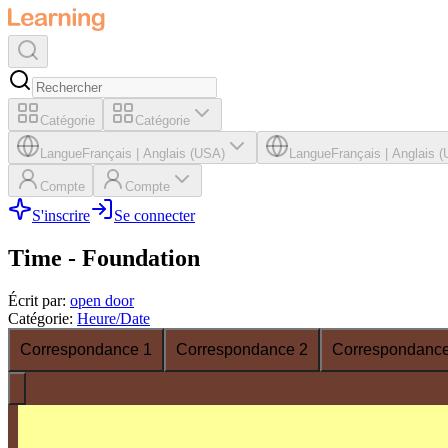
Catégorie
Catégorie
Langue
Français
|
Anglais (USA)
Langue
Français
|
Anglais 
Compte
Compte
S'inscrire
Se connecter
Time - Foundation
Écrit par
:
open door
Catégorie
:
Heure/Date
Correspondance 1
Correspondance 2
Correspondance