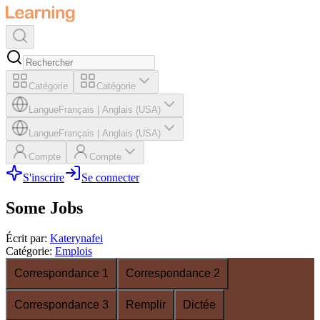
Catégorie
Catégorie
Langue
Français
|
Anglais (USA)
Langue
Français
|
Anglais (USA)
Compte
Compte
S'inscrire
Se connecter
Some Jobs
Écrit par
:
Katerynafei
Catégorie
:
Emplois
Correspondance 1
Correspondance 2
Correspondance 3
Remplir
Dictée