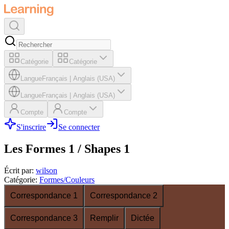
Catégorie
Catégorie
Langue
Français
|
Anglais (USA)
Langue
Français
|
Anglais (USA)
Compte
Compte
S'inscrire
Se connecter
Les Formes 1 / Shapes 1
Écrit par
:
wilson
Catégorie
:
Formes/Couleurs
Correspondance 1
Correspondance 2
Correspondance 3
Remplir
Dictée