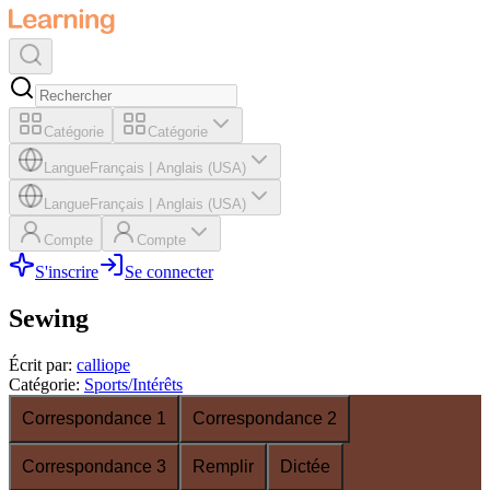
Catégorie
Catégorie
Langue
Français
|
Anglais (USA)
Langue
Français
|
Anglais (USA)
Compte
Compte
S'inscrire
Se connecter
Sewing
Écrit par
:
calliope
Catégorie
:
Sports/Intérêts
Correspondance 1
Correspondance 2
Correspondance 3
Remplir
Dictée