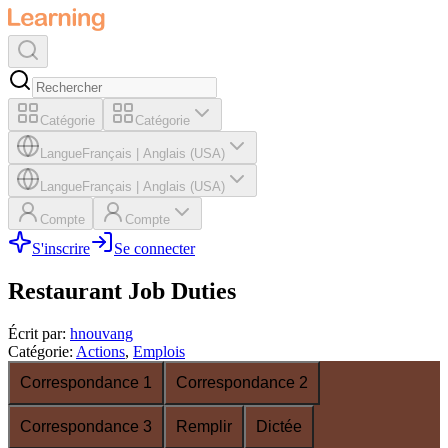
Catégorie
Catégorie
Langue
Français
|
Anglais (USA)
Langue
Français
|
Anglais (USA)
Compte
Compte
S'inscrire
Se connecter
Restaurant Job Duties
Écrit par
:
hnouvang
Catégorie
:
Actions
,
Emplois
Correspondance 1
Correspondance 2
Correspondance 3
Remplir
Dictée