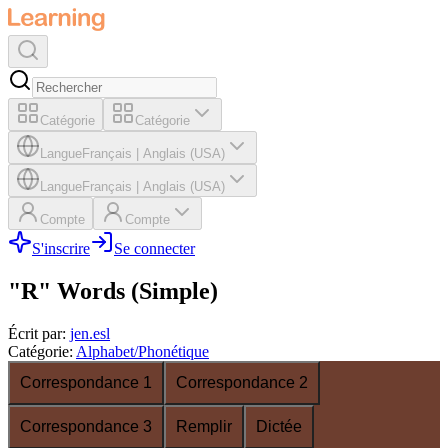
Catégorie
Catégorie
Langue
Français
|
Anglais (USA)
Langue
Français
|
Anglais (USA)
Compte
Compte
S'inscrire
Se connecter
"R" Words (Simple)
Écrit par
:
jen.esl
Catégorie
:
Alphabet/Phonétique
Correspondance 1
Correspondance 2
Correspondance 3
Remplir
Dictée