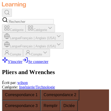
Catégorie
Catégorie
Langue
Français
|
Anglais (USA)
Langue
Français
|
Anglais (USA)
Compte
Compte
S'inscrire
Se connecter
Pliers and Wrenches
Écrit par
:
wilson
Catégorie
:
Ingénierie/Technologie
Correspondance 1
Correspondance 2
Correspondance 3
Remplir
Dictée