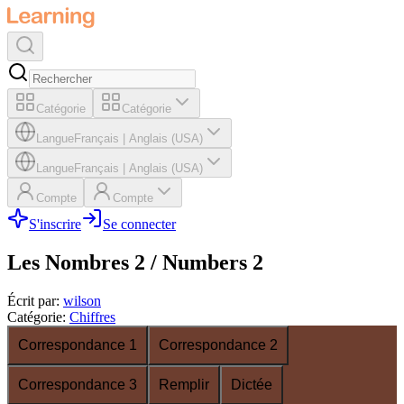
Catégorie
Catégorie
Langue
Français
|
Anglais (USA)
Langue
Français
|
Anglais (USA)
Compte
Compte
S'inscrire
Se connecter
Les Nombres 2 / Numbers 2
Écrit par
:
wilson
Catégorie
:
Chiffres
Correspondance 1
Correspondance 2
Correspondance 3
Remplir
Dictée